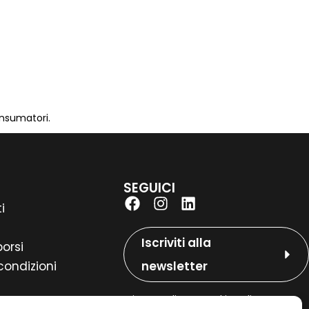
onsumatori.
SEGUICI
i
Iscriviti alla
borsi
condizioni
newsletter
Privacy Policy
–
Cookie Policy