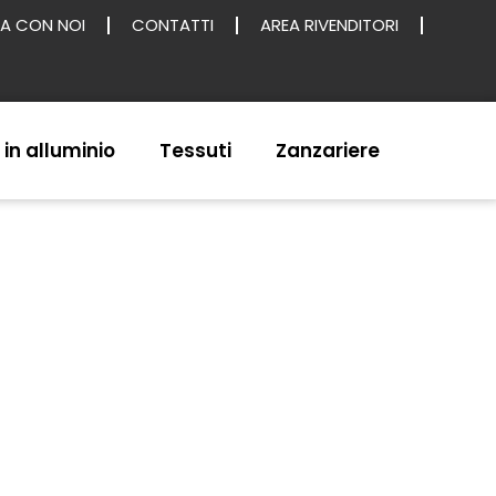
A CON NOI
CONTATTI
AREA RIVENDITORI
 in alluminio
Tessuti
Zanzariere